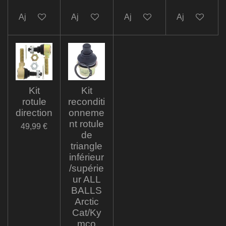
Ajouter au panier
Ajouter au panier
Ajouter au panier
Ajouter au pa
Kit
Kit
rotule
reconditi
direction
onneme
nt rotule
49,99 €
de
triangle
inférieur
/supérie
ur ALL
BALLS
Arctic
Cat/Ky
mco