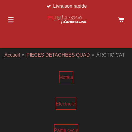
Livraison rapide
Passer
au
contenu
principal
Accueil
»
PIECES DETACHEES QUAD
»
ARCTIC CAT
Moteur
Electricité
Partie cycle