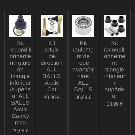
Kit
Kit
Kit
Kit
reconditi
rotule
rouleme
reconditi
onneme
de
nt de
onneme
nt rotule
direction
roue
nt
de
ALL
avant/ar
triangle
triangle
BALLS
rière
inférieur
inférieur
Arctic
ALL
/
/supérie
Cat
BALLS
supérie
ur ALL
ur
49,99 €
36,99 €
BALLS
18,99 €
Arctic
Cat/Ky
mco
29,99 €