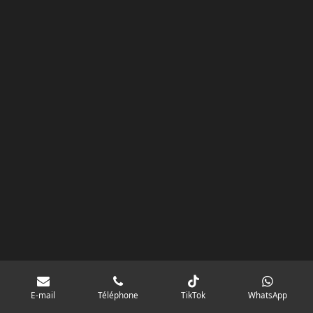
k
a
p
googlebd13ec162c580d7f.html
m
E-mail
Téléphone
TikTok
WhatsApp