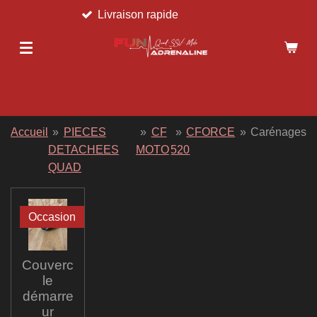
Livraison rapide
Passer
au
contenu
principal
Accueil
»
PIECES
»
CF
»
CFORCE
»
Carénages
DETACHEES
MOTO
520
QUAD
Occasion
Couverc
le
démarre
ur