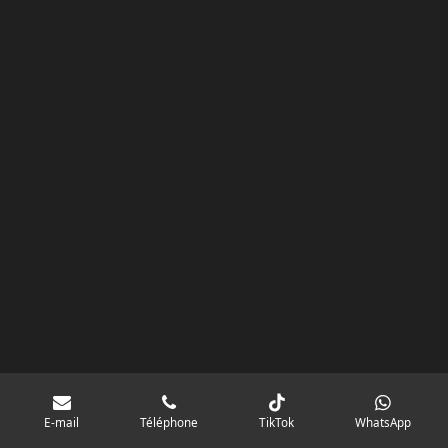
k
a
p
googlebd13ec162c580d7f.html
m
E-mail
Téléphone
TikTok
WhatsApp