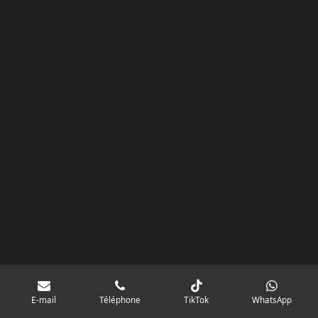
googlebd13ec162c580d7f.html
m
E-mail
Téléphone
TikTok
WhatsApp