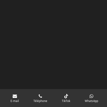
k
a
p
googlebd13ec162c580d7f.html
m
E-mail
Téléphone
TikTok
WhatsApp