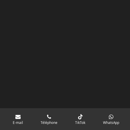
k
a
p
googlebd13ec162c580d7f.html
m
E-mail
Téléphone
TikTok
WhatsApp