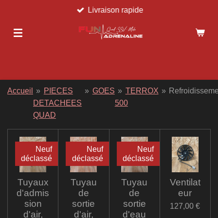
Livraison rapide
Passer
au
contenu
principal
Accueil
»
PIECES
»
GOES
»
TERROX
»
Refroidisseme
DETACHEES
500
QUAD
Neuf
Neuf
Neuf
déclassé
déclassé
déclassé
Tuyaux
Tuyau
Tuyau
Ventilat
d'admis
de
de
eur
sion
sortie
sortie
127,00 €
d'air,
d'air,
d'eau