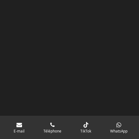
k
a
p
googlebd13ec162c580d7f.html
m
E-mail
Téléphone
TikTok
WhatsApp