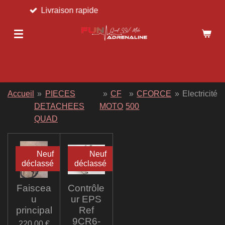
vraison rapide
Ret
Passer
au
contenu
principal
Accueil
»
PIECES
»
CF
»
CFORCE
»
Electricité
DETACHEES
MOTO
500
QUAD
Neuf
Neuf
déclassé
déclassé
Faiscea
Contrôle
u
ur EPS
principal
Ref
9CR6-
220,00 €