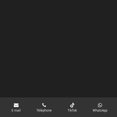
k
a
p
googlebd13ec162c580d7f.html
m
E-mail
Téléphone
TikTok
WhatsApp