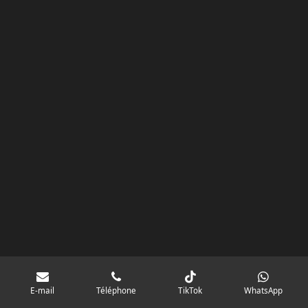
k
a
p
googlebd13ec162c580d7f.html
m
E-mail
Téléphone
TikTok
WhatsApp