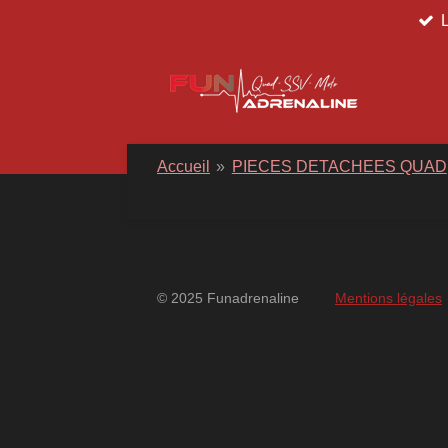
Passer
au
contenu
principal
Accueil
»
PIECES DETACHEES QUAD
© 2025 Funadrenaline
Mentions légales
googlebd13ec162c580d7f.html