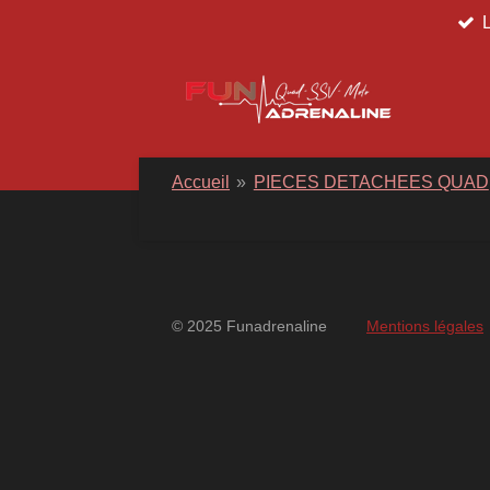
Passer
au
contenu
principal
Accueil
»
PIECES DETACHEES QUAD
© 2025 Funadrenaline
Mentions légales
googlebd13ec162c580d7f.html