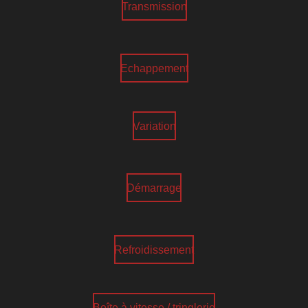
Transmission
Echappement
Variation
Démarrage
Refroidissement
Boîte à vitesse / tringlerie