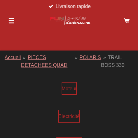
Livraison rapide
Passer
au
contenu
principal
Accueil
»
PIECES
»
POLARIS
»
TRAIL
DETACHEES QUAD
BOSS 330
Moteur
Electricité