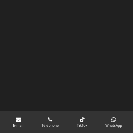
k
a
p
googlebd13ec162c580d7f.html
m
E-mail
Téléphone
TikTok
WhatsApp