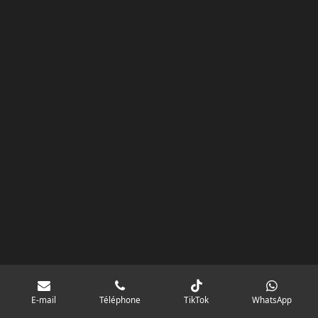
k
a
p
googlebd13ec162c580d7f.html
m
E-mail
Téléphone
TikTok
WhatsApp