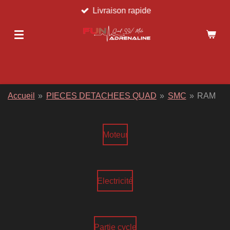
Livraison rapide
Passer
au
contenu
principal
Accueil
»
PIECES DETACHEES QUAD
»
SMC
»
RAM
Moteur
Electricité
Partie cycle