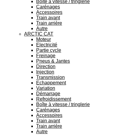
Boîte à vitesse / tringlerie
Carénages
Accessoires
Train avant
Train arrière
Autre
ARCTIC CAT
Moteur
Electricité
Partie cycle
Freinage
Pneus & Jantes
Direction
Injection
Transmission
Echappement
Variation
Démarrage
Refroidissement
Boîte à vitesse / tringlerie
Carénages
Accessoires
Train avant
Train arrière
Autre