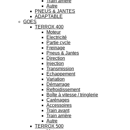
Train arrière
Autre
PNEUS & JANTES
ADAPTABLE
GOES
TERROX 400
Moteur
Electricité
Partie cycle
Freinage
Pneus & Jantes
Direction
Injection
Transmission
Echappement
Variation
Démarrage
Refroidissement
Boîte à vitesse / tringlerie
Carénages
Accessoires
Train avant
Train arrière
Autre
TERROX 500