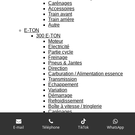
Carénages
Accessoires
Train avant
Train arrière
Autre
E-TON
300 E-TON
Moteur
Electricité
Partie cycle
Freinage
Pneus & Jantes
Direction
Carburation / Alimentation essence
Transmission
Echappement
Variation
Démarrage
Refroidissement
Boîte à vitesse / tringlerie
Carénages
Accessoires
Train avant
E-mail
Téléphone
TikTok
WhatsApp
Train arrière
Autre