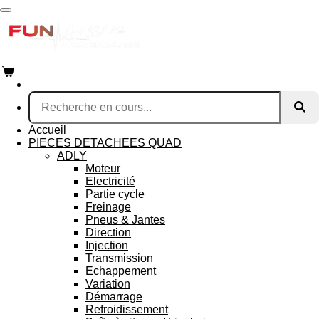
Passer
au
contenu
principal
Accueil
PIECES DETACHEES QUAD
ADLY
Moteur
Electricité
Partie cycle
Freinage
Pneus & Jantes
Direction
Injection
Transmission
Echappement
Variation
Démarrage
Refroidissement