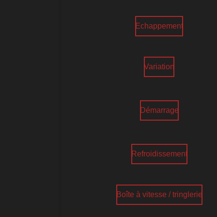
Echappement
Variation
Démarrage
Refroidissement
Boîte à vitesse / tringlerie