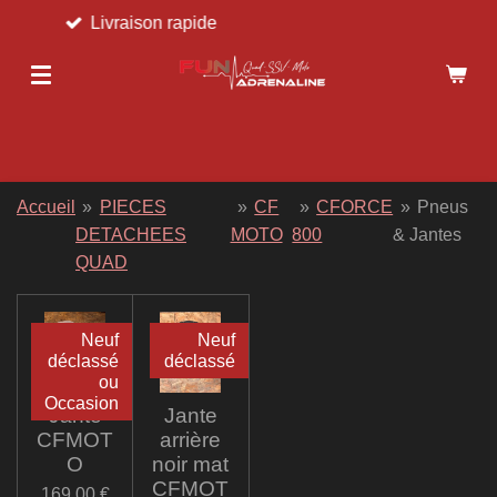
Livraison rapide
Passer
au
contenu
principal
Accueil
»
PIECES
»
CF
»
CFORCE
»
Pneus
DETACHEES
MOTO
800
& Jantes
QUAD
Neuf
Neuf
déclassé
déclassé
ou
Occasion
Jante
Jante
CFMOT
arrière
O
noir mat
CFMOT
169,00 €