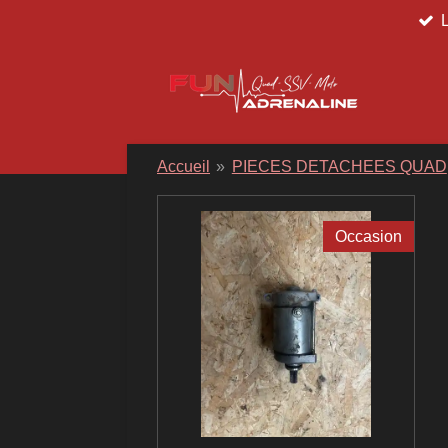
Passer
au
contenu
principal
Accueil
»
PIECES DETACHEES QUAD
Occasion