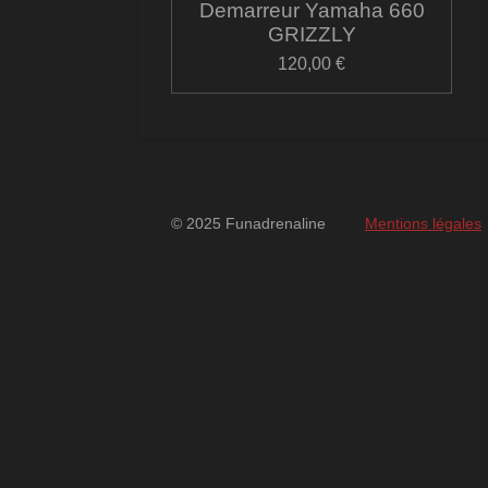
Demarreur Yamaha 660
GRIZZLY
120,00 €
© 2025 Funadrenaline
Mentions légales
googlebd13ec162c580d7f.html