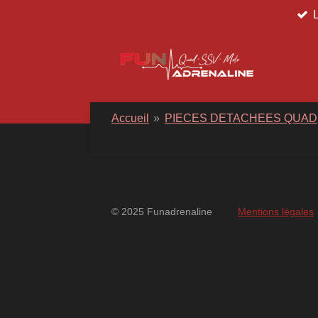
Passer
au
contenu
principal
Accueil
»
PIECES DETACHEES QUAD
© 2025 Funadrenaline
Mentions légales
googlebd13ec162c580d7f.html