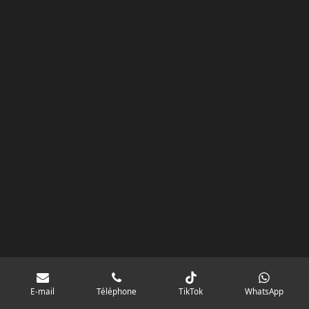
k
a
p
googlebd13ec162c580d7f.html
m
E-mail
Téléphone
TikTok
WhatsApp