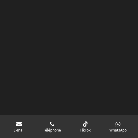
k
a
p
googlebd13ec162c580d7f.html
m
E-mail
Téléphone
TikTok
WhatsApp