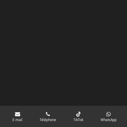
o
r
p
e
k
a
p
googlebd13ec162c580d7f.html
m
E-mail
Téléphone
TikTok
WhatsApp