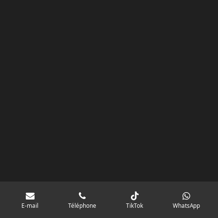
k
a
p
googlebd13ec162c580d7f.html
m
E-mail
Téléphone
TikTok
WhatsApp