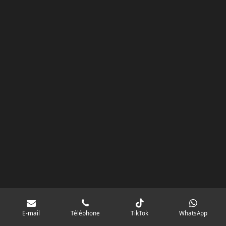
k
a
p
googlebd13ec162c580d7f.html
m
E-mail
Téléphone
TikTok
WhatsApp