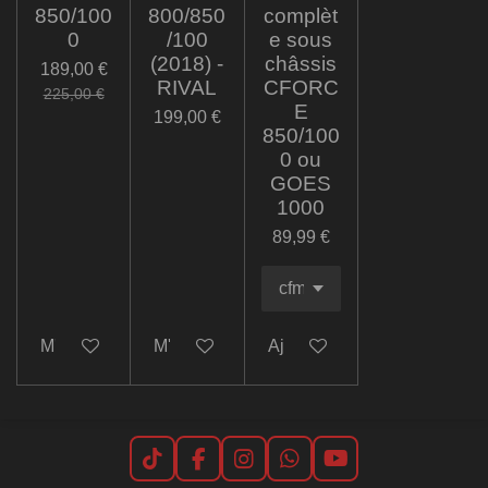
850/100
800/850
complèt
0
/100
e sous
(2018) -
châssis
189,00 €
RIVAL
CFORC
225,00 €
E
199,00 €
850/100
0 ou
GOES
1000
89,99 €
M'avertir si disponible
M'avertir si disponible
Ajouter au panier
T
F
I
W
Y