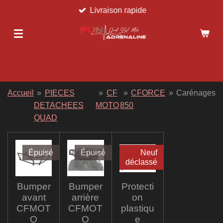
Livraison rapide
Passer
au
contenu
principal
Accueil
»
PIECES
»
CF
»
CFORCE
»
Carénages
DETACHEES
MOTO
850
QUAD
Épuisé
Épuisé
Neuf
déclassé
Bumper
Bumper
Protecti
avant
arrière
on
CFMOT
CFMOT
plastiqu
O
O
e