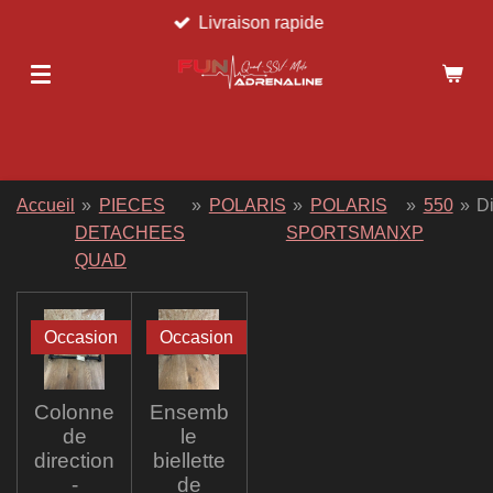
Livraison rapide
Passer
au
contenu
principal
Accueil
»
PIECES
»
POLARIS
»
POLARIS
»
550
»
Di
DETACHEES
SPORTSMAN
XP
QUAD
Occasion
Occasion
Colonne
Ensemb
de
le
direction
biellette
-
de