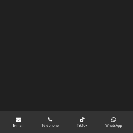
k
a
p
googlebd13ec162c580d7f.html
m
E-mail
Téléphone
TikTok
WhatsApp