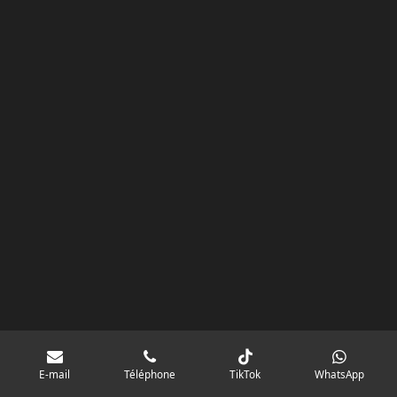
k
a
p
googlebd13ec162c580d7f.html
m
E-mail
Téléphone
TikTok
WhatsApp