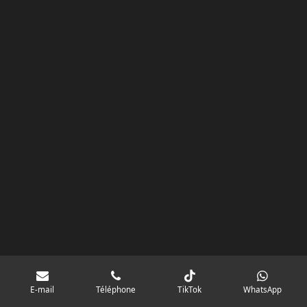
k
a
p
googlebd13ec162c580d7f.html
m
E-mail
Téléphone
TikTok
WhatsApp