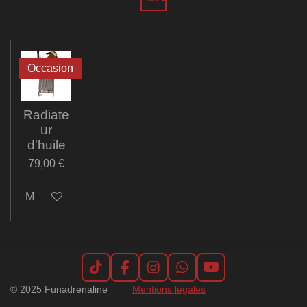
Occasion
Radiate
ur
d'huile
79,00 €
M'avertir si disponible
T
F
I
W
Y
i
a
n
h
o
© 2025 Funadrenaline
Mentions légales
k
c
s
a
u