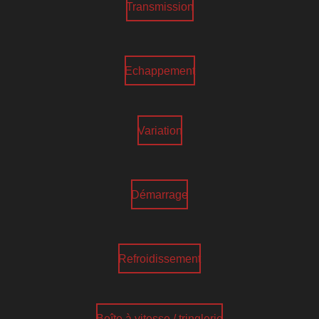
Transmission
Echappement
Variation
Démarrage
Refroidissement
Boîte à vitesse / tringlerie