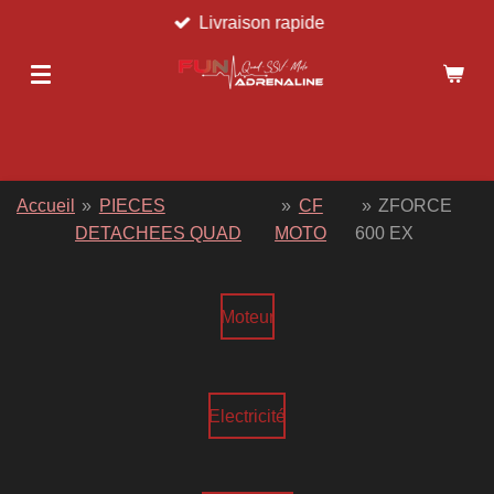
Livraison rapide
Passer
au
contenu
principal
Accueil
»
PIECES
»
CF
»
ZFORCE
DETACHEES QUAD
MOTO
600 EX
Moteur
Electricité