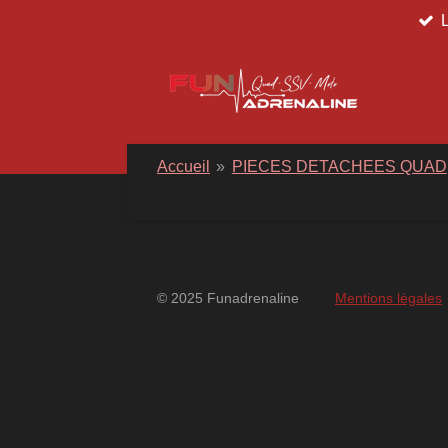
Passer
au
contenu
principal
Accueil
»
PIECES DETACHEES QUAD
© 2025 Funadrenaline
Mentions légales
googlebd13ec162c580d7f.html