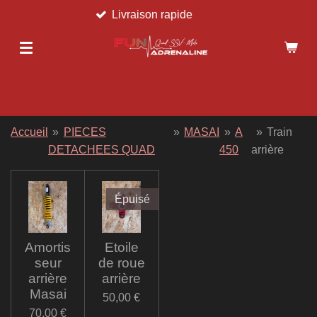
Livraison rapide
Passer
au
contenu
principal
Accueil
»
PIECES
»
MASAI
»
A
»
Train
DETACHEES QUAD
450
arrière
Épuisé
Amortis
Etoile
seur
de roue
arrière
arrière
Masai
50,00 €
70,00 €