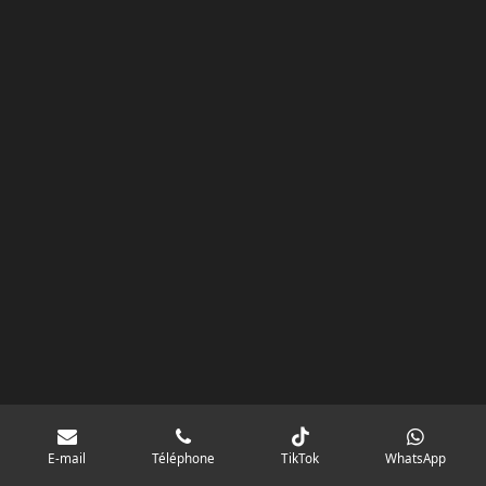
k
a
p
googlebd13ec162c580d7f.html
m
E-mail
Téléphone
TikTok
WhatsApp