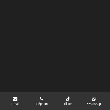
k
a
p
googlebd13ec162c580d7f.html
m
E-mail
Téléphone
TikTok
WhatsApp