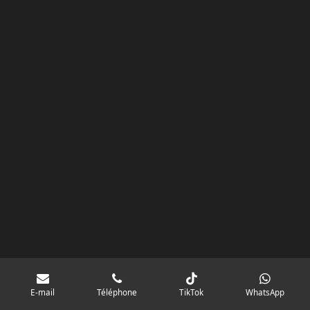
k
a
p
googlebd13ec162c580d7f.html
m
E-mail
Téléphone
TikTok
WhatsApp