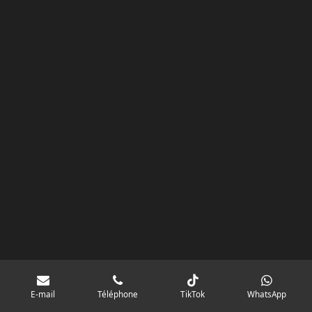
k
a
p
googlebd13ec162c580d7f.html
m
E-mail
Téléphone
TikTok
WhatsApp