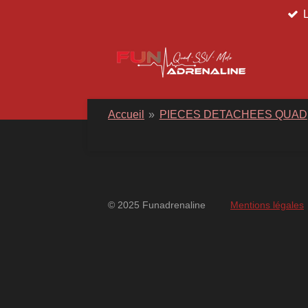
Passer
au
contenu
principal
Accueil
»
PIECES DETACHEES QUAD
© 2025 Funadrenaline
Mentions légales
googlebd13ec162c580d7f.html