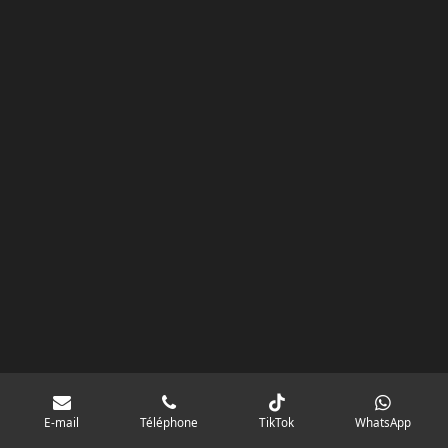
k
a
p
googlebd13ec162c580d7f.html
m
E-mail
Téléphone
TikTok
WhatsApp