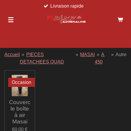
Livraison rapide
Passer
au
contenu
principal
Accueil
»
PIECES
»
MASAI
»
A
»
Autre
DETACHEES QUAD
450
Occasion
Couverc
le boîte
à air
Masai
60,00 €