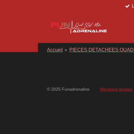
Passer
au
contenu
principal
Accueil
»
PIECES DETACHEES QUAD
© 2025 Funadrenaline
Mentions légales
googlebd13ec162c580d7f.html