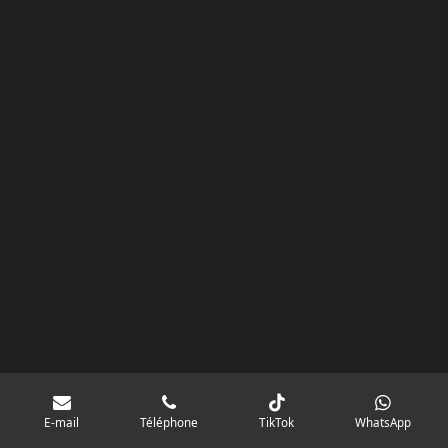
k
a
p
googlebd13ec162c580d7f.html
m
E-mail
Téléphone
TikTok
WhatsApp