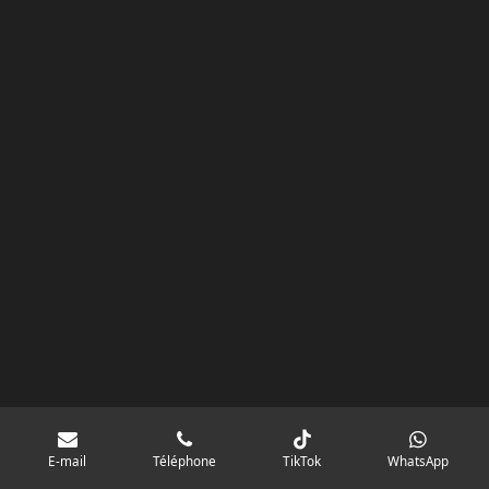
k
a
p
googlebd13ec162c580d7f.html
m
E-mail
Téléphone
TikTok
WhatsApp