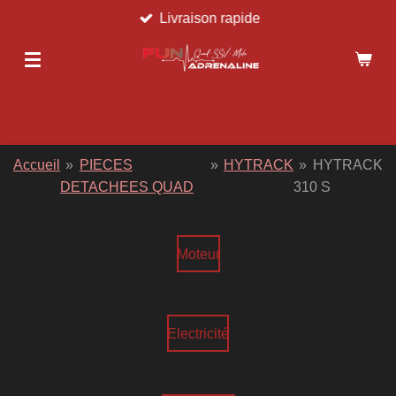
Livraison rapide
Passer
au
contenu
principal
Accueil
»
PIECES
»
HYTRACK
»
HYTRACK
DETACHEES QUAD
310 S
Moteur
Electricité