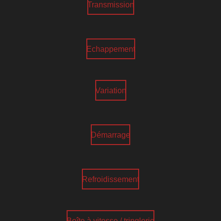
Transmission
Echappement
Variation
Démarrage
Refroidissement
Boîte à vitesse / tringlerie