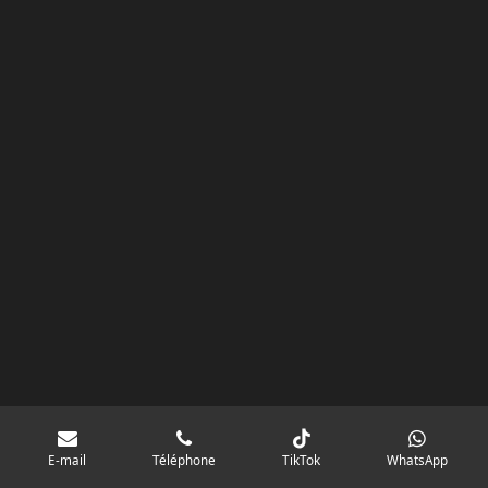
k
a
p
googlebd13ec162c580d7f.html
m
E-mail
Téléphone
TikTok
WhatsApp