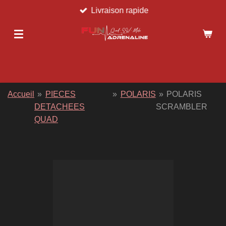
Livraison rapide
Passer
au
contenu
principal
Accueil
»
PIECES
»
POLARIS
»
POLARIS
DETACHEES
SCRAMBLER
QUAD