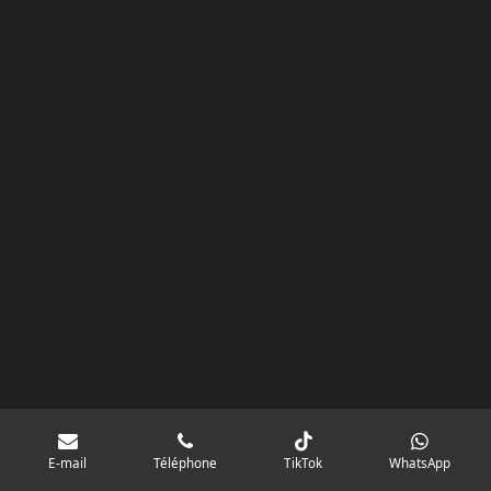
k
a
p
googlebd13ec162c580d7f.html
m
E-mail
Téléphone
TikTok
WhatsApp